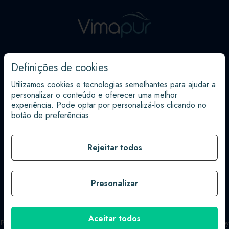
Definições de cookies
Rua Carreiro da Lama, 16
4580-063 Paredes
Utilizamos cookies e tecnologias semelhantes para ajudar a
personalizar o conteúdo e oferecer uma melhor
experiência. Pode optar por personalizá-los clicando no
botão de preferências.
Rejeitar todos
255 788 250
Chamada para a rede fixa nacional.
Presonalizar
geral@vimapur.pt
Aceitar todos
Política de Privacidade
|
Política de Cookies
|
Livro de Reclamações
| by