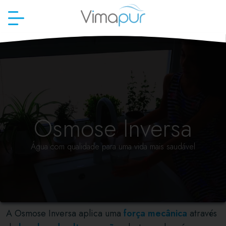
Osmose Inversa
Água com qualidade para uma vida mais saudável
A Osmose Inversa aplica uma
força mecânica
através